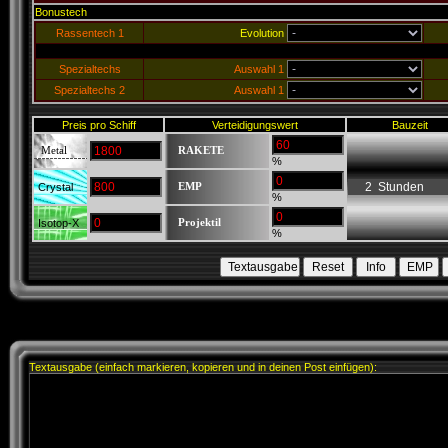
Bonustech
Rassentech 1
Evolution
Spezialtechs
Auswahl 1
Spezialtechs 2
Auswahl 1
Preis pro Schiff
Verteidigungswert
Bauzeit
Metal
RAKETE
%
Crystal
EMP
%
Isotop-X
Projektil
%
Textausgabe (einfach markieren, kopieren und in deinen Post einfügen):