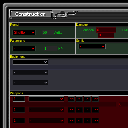
Rumpf
Damage
Schaden:
EMP
Agility
Panzerung
Schild
HP
Equipment
Weapons